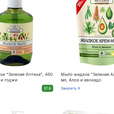
е "Зеленая Аптека", 460
Мыло жидкое "Зеленая А
 и годжи
мл, Алоэ и авокадо
91 ₴
Заказать