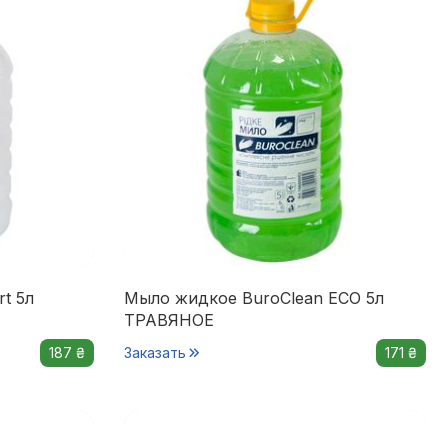
t 5л
Мыло жидкое BuroClean ECO 5л
ТРАВЯНОЕ
187 ₴
Заказать
171 ₴