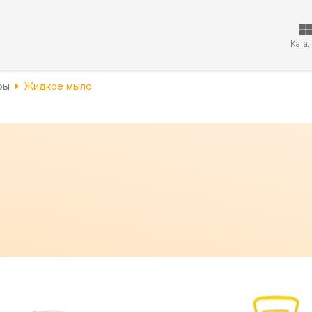
Ката
ры
Жидкое мыло