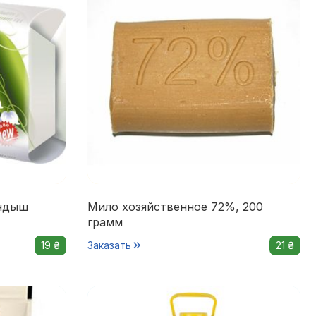
андыш
Мило хозяйственное 72%, 200
грамм
19 ₴
Заказать
21 ₴