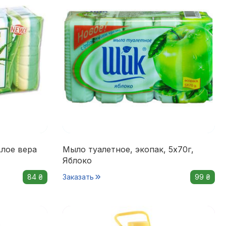
Алое вера
Мыло туалетное, экопак, 5х70г,
Яблоко
84 ₴
Заказать
99 ₴