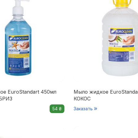
е EuroStandart 450мл
Мыло жидкое EuroStandar
БРИЗ
КОКОС
54 ₴
Заказать