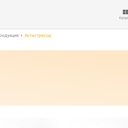
Ката
родукция
Антистрессы