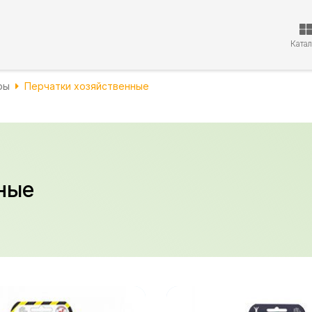
Ката
ры
Перчатки хозяйственные
ные