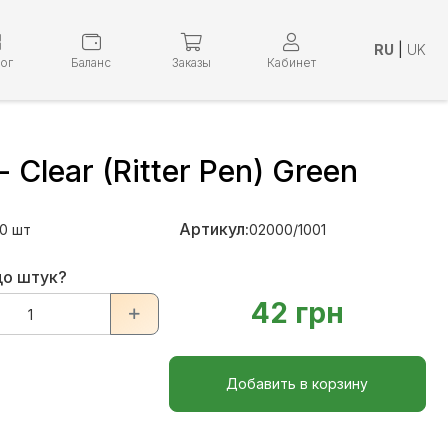
RU
|
UK
лог
Баланс
Заказы
Кабинет
- Clear (Ritter Pen) Green
Артикул:
10
шт
02000/1001
до штук?
42 грн
Добавить в корзину