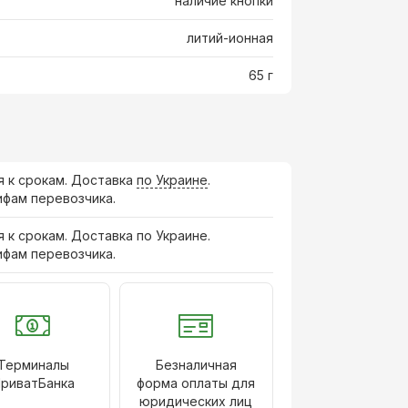
наличие кнопки
литий-ионная
65 г
я к срокам. Доставка
по Украине
.
ифам перевозчика.
я к срокам. Доставка по Украине.
ифам перевозчика.
Терминалы
Безналичная
риватБанка
форма оплаты для
юридических лиц