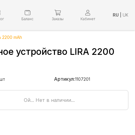
RU
|
UK
лог
Баланс
Заказы
Кабинет
A 2200 mAh
ное устройство LIRA 2200
Артикул:
шт
1107201
Ой... Нет в наличии...