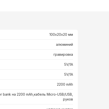
100х20х20 мм
алюминий
гравировка
5V/1A
5V/1A
2200 mAh
r bank на 2200 mAh,кабель Micro-USB/USB,
руков