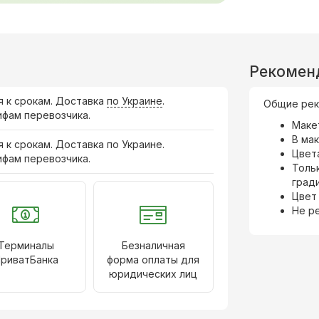
Рекомен
я к срокам. Доставка
по Украине
.
Общие рек
ифам перевозчика.
Маке
В ма
я к срокам. Доставка по Украине.
Цвета
ифам перевозчика.
Толь
град
Цвет
Не р
Терминалы
Безналичная
риватБанка
форма оплаты для
юридических лиц