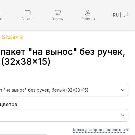
RU
|
UK
лог
Баланс
Заказы
Кабинет
 (32x38x15)
пакет "на вынос" без ручек,
 (32x38x15)
 цветов
Калькулятор для расчетов