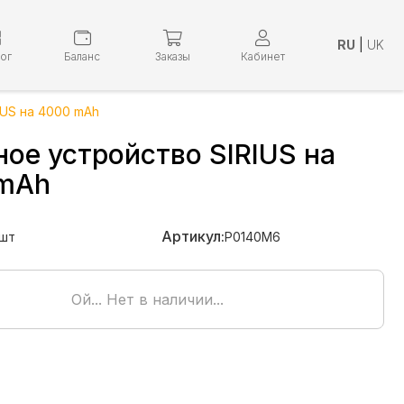
RU
|
UK
лог
Баланс
Заказы
Кабинет
IUS на 4000 mAh
ое устройство SIRIUS на
mAh
Артикул:
шт
P0140M6
Ой... Нет в наличии...