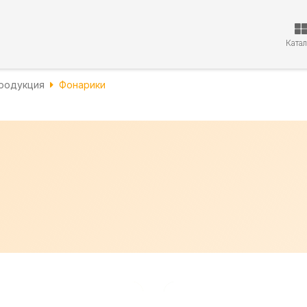
Ката
родукция
Фонарики