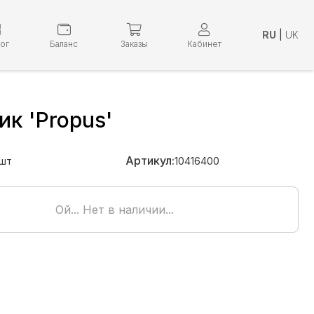
RU
|
UK
лог
Баланс
Заказы
Кабинет
к 'Propus'
Артикул:
шт
10416400
Ой... Нет в наличии...