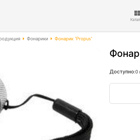
Ката
родукция
Фонарики
Фонарик 'Propus'
Фонари
Доступно:
0